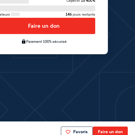
Objectif
15 400
€
ateurs
146
jours restants
Faire un don
Paiement 100% sécurisé
Favoris
Faire un don