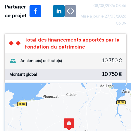
Partager
08/08/2026 08:46
ce projet
Mise à jour le
27/03/2026
05:09
Total des financements apportés par la
Fondation du patrimoine
10 750
€
Ancienne(s) collecte(s)
10 750
€
Montant global