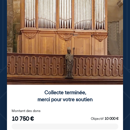
Collecte terminée
,
merci pour votre soutien
Montant des dons
10 750
€
Objectif
10 000
€