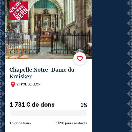
Chapelle Notre-Dame du
Kreisker
ST POL DE LEON
1 731
€
de dons
1
%
15 donateurs
1058 jours restants