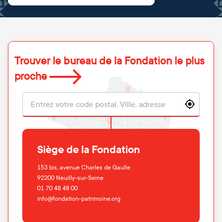
Trouver le bureau de la Fondation le plus
proche
Localisation
Siège de la Fondation
153 bis, avenue Charles de Gaulle
92200
Neuilly-sur-Seine
01 70 48 48 00
info@fondation-patrimoine.org