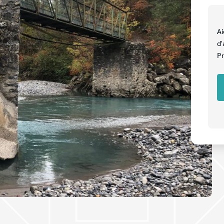
Ai
d'
Pr