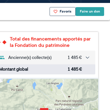
Favoris
Faire un don
Total des financements apportés par
la Fondation du patrimoine
Ancienne(s) collecte(s)
1 485
€
Montant global
1 485
€