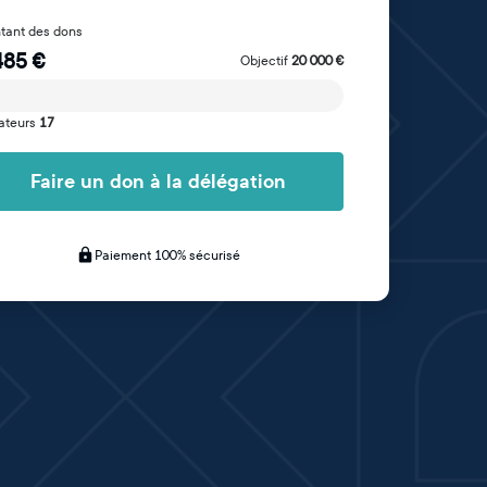
tant des dons
485
€
Objectif
20 000
€
ateurs
17
Faire un don à la délégation
Paiement 100% sécurisé