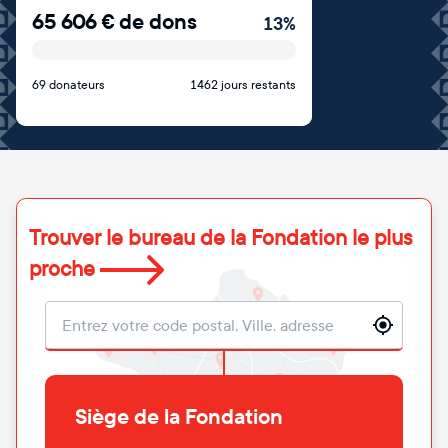
65 606
€
de dons
13
%
69 donateurs
1462 jours restants
Trouver le bureau de la Fondation le plus
proche
Localisation
Siège de la Fondation