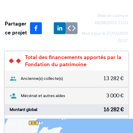
Mise en cache le
Partager
06/08/2026 21:03
ce projet
Mise à jour le
27/03/2026
02:27
Total des financements apportés par la
Fondation du patrimoine
13 282
€
Ancienne(s) collecte(s)
3 000
€
Mécénat et autres aides
16 282
€
Montant global