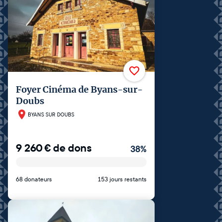
Foyer Cinéma de Byans-sur-
Doubs
BYANS SUR DOUBS
9 260
€
de dons
38
%
68 donateurs
153 jours restants