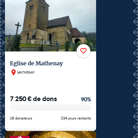
Eglise de Mathenay
MATHENAY
7 250
€
de dons
90
%
18 donateurs
334 jours restants