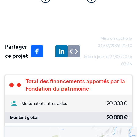
Mise en cache le
Partager
31/07/2026 21:13
ce projet
Mise à jour le
27/03/2026
03:46
Total des financements apportés par la
Fondation du patrimoine
20 000
€
Mécénat et autres aides
20 000
€
Montant global