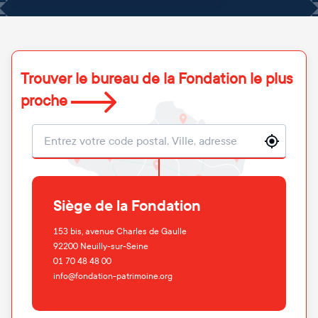
Trouver le bureau de la Fondation le plus
proche
Localisation
Siège de la Fondation
153 bis, avenue Charles de Gaulle
92200
Neuilly-sur-Seine
01 70 48 48 00
info@fondation-patrimoine.org