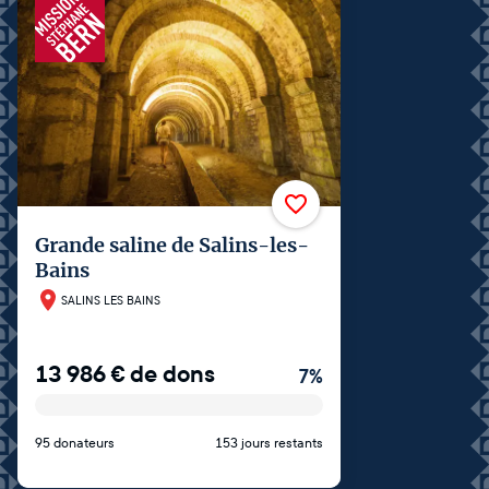
Grande saline de Salins-les-
Bains
SALINS LES BAINS
13 986
€
de dons
7
%
95 donateurs
153 jours restants