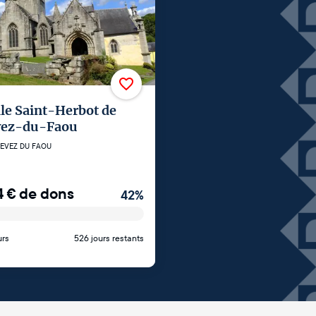
le Saint-Herbot de
vez-du-Faou
EVEZ DU FAOU
4
€
de dons
42
%
urs
526 jours restants