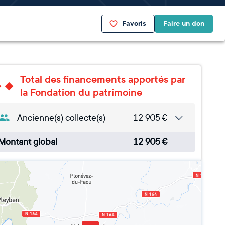
Favoris
Faire un don
Total des financements apportés par
la Fondation du patrimoine
Ancienne(s) collecte(s)
12 905
€
Montant global
12 905
€