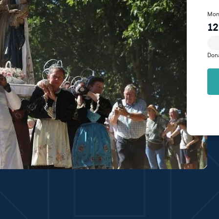
Mon
12
Don