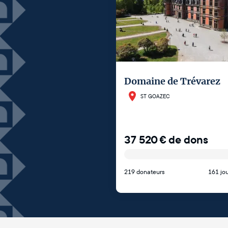
Domaine de Trévarez
ST GOAZEC
37 520
€
de dons
219 donateurs
161 jou