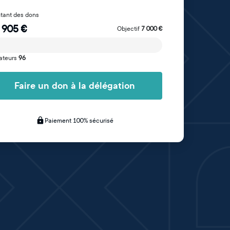
tant des dons
 905
€
Objectif
7 000
€
ateurs
96
Faire un don à la délégation
Paiement 100% sécurisé