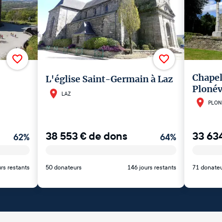
Chapel
L'église Saint-Germain à Laz
Ploné
LAZ
PLON
38 553
€
de dons
33 63
62
%
64
%
rs restants
50 donateurs
146 jours restants
71 donate