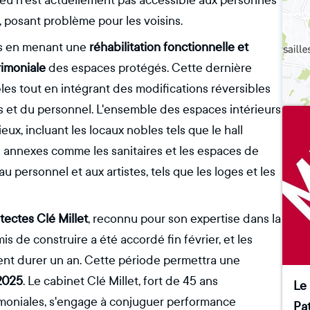
ieu n'est actuellement pas accessible aux personnes
e, posant problème pour les voisins.
fis en menant une
réhabilitation fonctionnelle et
rimoniale
des espaces protégés. Cette dernière
les tout en intégrant des modifications réversibles
es et du personnel. L'ensemble des espaces intérieurs
ux, incluant les locaux nobles tels que le hall
s annexes comme les sanitaires et les espaces de
u personnel et aux artistes, tels que les loges et les
tectes Clé Millet
, reconnu pour son expertise dans la
s de construire a été accordé fin février, et les
ent durer un an. Cette période permettra une
/2025
. Le cabinet Clé Millet, fort de 45 ans
Le 
oniales, s'engage à conjuguer performance
Pat