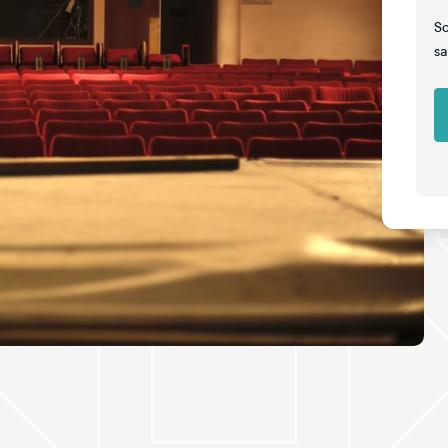
So
sa