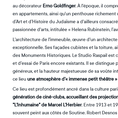
au décorateur
Erno Goldfinger
. À l'époque, il compr
en appartements, ainsi qu'un penthouse richement 
d’Art et d’Histoire du Judaïsme a d'ailleurs consac
passionnée d'arts, intitulée « Helena Rubinstein, l’a
L'architecture de l'immeuble, œuvre d'un architect
exceptionnelle. Ses façades cubistes et la toiture, ain
des Monuments Historiques. Le Studio Raspail est 
et d'essai de Paris encore existants. Il se distingu
généreux, et la hauteur majestueuse de sa voûte i
ce lieu
une atmosphère d'« immense petit théâtre » 
Ce lieu est profondément ancré dans la culture par
génération de ciné-clubs, accueillant des projection
"L'Inhumaine" de Marcel L'Herbier
. Entre 1913 et 191
souvent peint aux côtés de Soutine. Robert Desnos