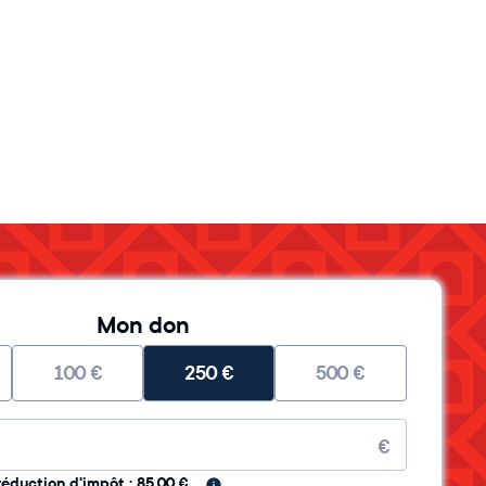
Mon don
100
€
250
€
500
€
re
€
réduction d'impôt : 85.00 €