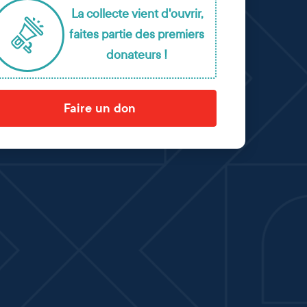
La collecte vient d'ouvrir,
faites partie des premiers
donateurs !
Faire un don