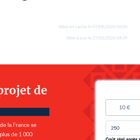
Mise en cache le
07/08/2026 06:06
Mise à jour le
27/03/2026 04:39
projet de
10
€
Montant lib
 de la France se
 plus de 1 000
Coût réel après 