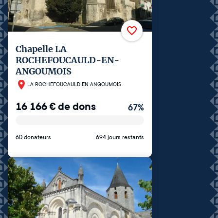
Chapelle LA
ROCHEFOUCAULD-EN-
ANGOUMOIS
LA ROCHEFOUCAULD EN ANGOUMOIS
16 166
€
de dons
67
%
60 donateurs
694 jours restants