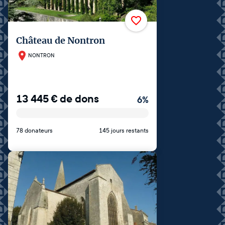
Château de Nontron
NONTRON
13 445
€
de dons
6
%
78 donateurs
145 jours restants