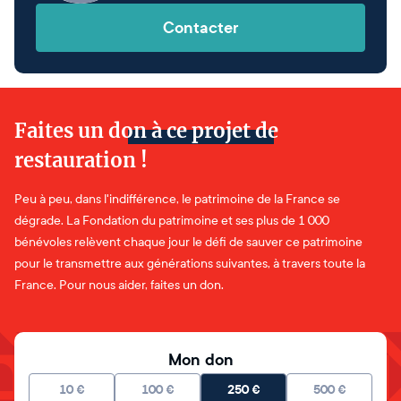
Contacter
Faites un don à ce projet de
restauration !
Peu à peu, dans l'indifférence, le patrimoine de la France se
dégrade. La Fondation du patrimoine et ses plus de 1 000
bénévoles relèvent chaque jour le défi de sauver ce patrimoine
pour le transmettre aux générations suivantes, à travers toute la
France. Pour nous aider, faites un don.
Mon don
10
€
100
€
250
€
500
€