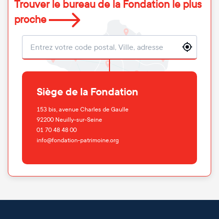
Trouver le bureau de la Fondation le plus
proche
Localisation
Siège de la Fondation
153 bis, avenue Charles de Gaulle
92200
Neuilly-sur-Seine
01 70 48 48 00
info@fondation-patrimoine.org