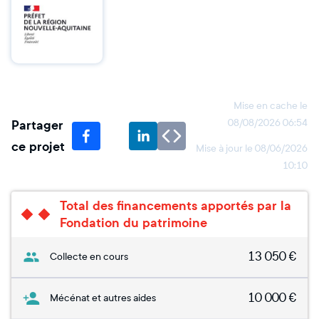
Mise en cache le
Partager
08/08/2026 06:54
ce projet
Mise à jour le
08/06/2026
10:10
Total des financements apportés par la
Fondation du patrimoine
13 050
€
Collecte en cours
10 000
€
Mécénat et autres aides