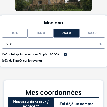
Mon don
10
€
100
€
250
€
500
€
€
Coût réel après réduction d'impôt : 85.00 €
(66% de l'impôt sur le revenu)
Mes coordonnées
Nouveau donateur /
J'ai déjà un compte
adhérent