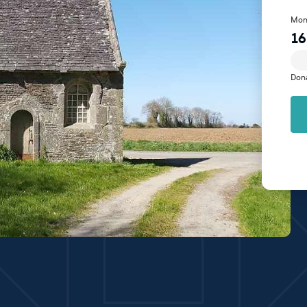
Mon
16
Don