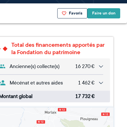
Favoris
Faire un don
Total des financements apportés par
la Fondation du patrimoine
Ancienne(s) collecte(s)
16 270
€
Mécénat et autres aides
1 462
€
Montant global
17 732
€