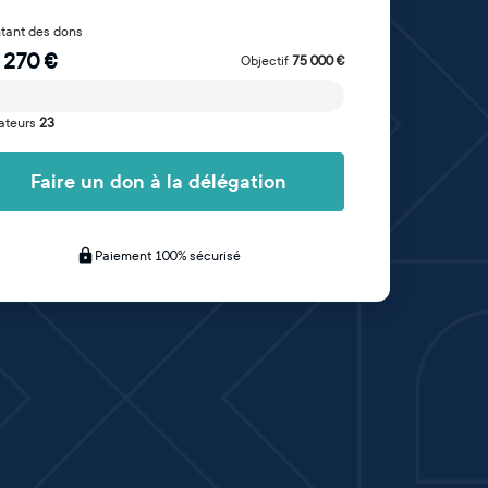
tant des dons
 270
€
Objectif
75 000
€
ateurs
23
Faire un don à la délégation
Paiement 100% sécurisé