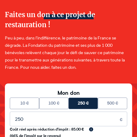
Faites un don à ce projet de
restauration !
Peu à peu, dans l'indifférence, le patrimoine de la France se
dégrade. La Fondation du patrimoine et ses plus de 1 000
bénévoles relèvent chaque jour le défi de sauver ce patrimoine
pour le transmettre aux générations suivantes, à travers toute la
France. Pour nous aider, faites un don.
Mon don
10
€
100
€
250
€
500
€
Montant libre
€
Coût réel après réduction d'impôt : 85.00 €
(66% de l'impôt sur le revenu)