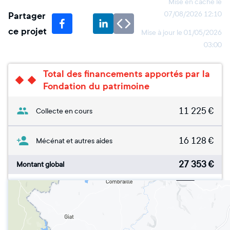
Mise en cache le
Partager
07/08/2026 12:10
ce projet
Mise à jour le
01/05/2026
03:00
Total des financements apportés par la
Fondation du patrimoine
11 225
€
Collecte en cours
16 128
€
Mécénat et autres aides
27 353
€
Montant global