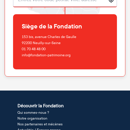
Siège de la Fondation
153 bis, avenue Charles de Gaulle
92200
Neuilly-sur-Seine
01 70 48 48 00
info@fondation-patrimoine.org
Découvrir la Fondation
Qui sommes-nous ?
Notre organisation
Nos partenaires et mécènes
Actualités / Espace presse