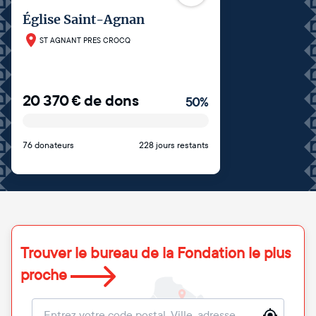
Église Saint-Agnan
ST AGNANT PRES CROCQ
20 370
€
de dons
50
%
76 donateurs
228 jours restants
Trouver le bureau de la Fondation le plus
proche
Localisation