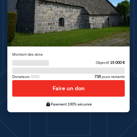
Montant des dons
Objectif
15 000
€
Donateurs
735
jours restants
Faire un don
Paiement 100% sécurisé