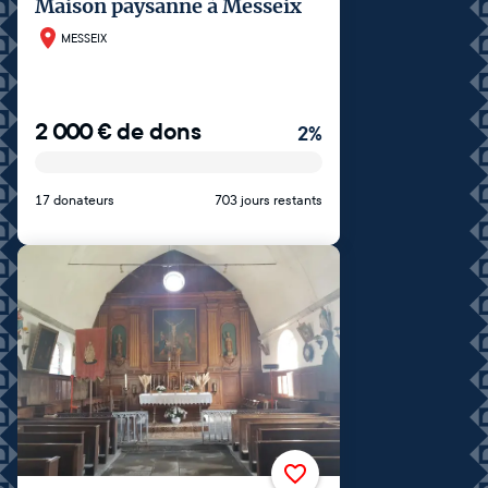
Maison paysanne à Messeix
MESSEIX
2 000
€
de dons
2
%
17 donateurs
703 jours restants