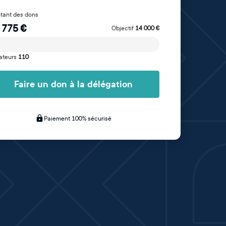
tant des dons
 775
€
Objectif
14 000
€
ateurs
110
Faire un don à la délégation
Paiement 100% sécurisé