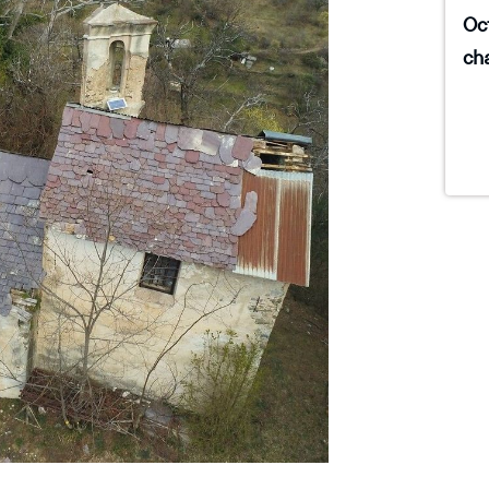
Oc
cha