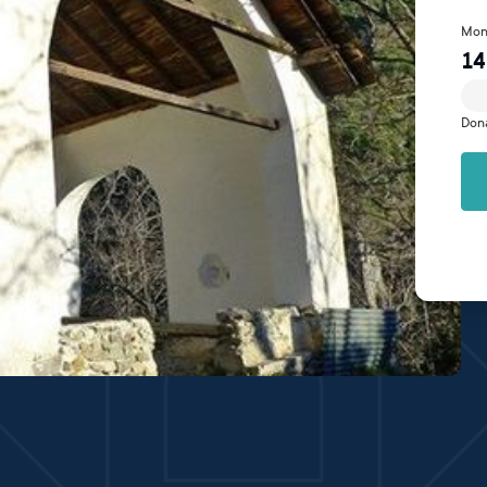
Mon
14
Don