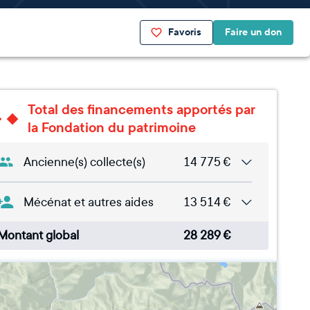
Favoris
Faire un don
Total des financements apportés par
la Fondation du patrimoine
Ancienne(s) collecte(s)
14 775
€
Mécénat et autres aides
13 514
€
Montant global
28 289
€