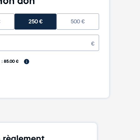
on don
€
250
€
500
€
€
: 85.00 €
 règlement