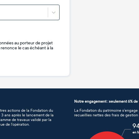
onnées au porteur de projet
je renonce le cas échéant à la
Notre engagement : seulement 6% de f
tres actions de la Fondation du
La Fondation du patrimoine s’engage à
de 3 ans après le lancement de la
recueillies nettes des frais de gestio
gramme de travaux validé par la
ue de l’opération.
9
en f