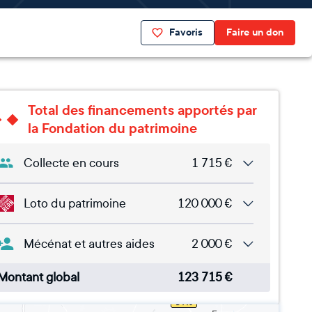
Favoris
Faire un don
Total des financements apportés par
la Fondation du patrimoine
Collecte en cours
1 715
€
Loto du patrimoine
120 000
€
Mécénat et autres aides
2 000
€
Montant global
123 715
€