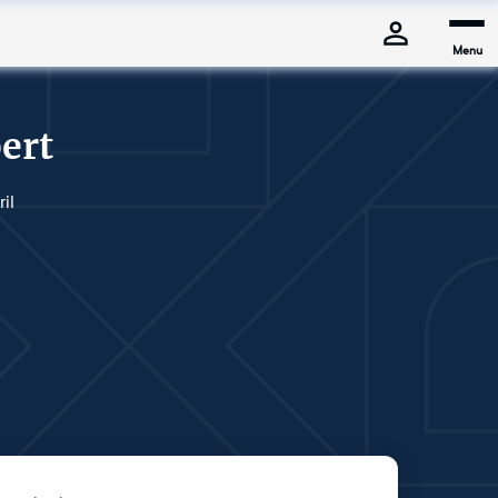
Menu
ert
il