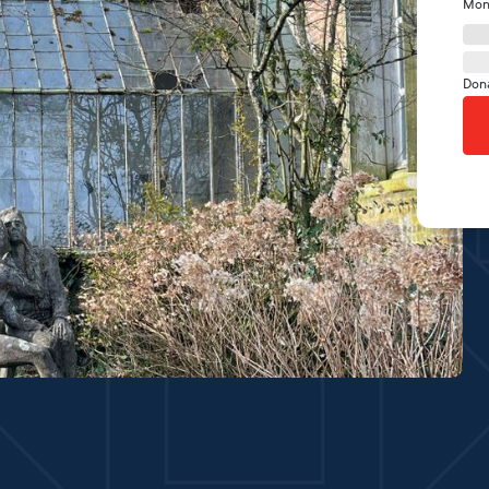
Mon
Don