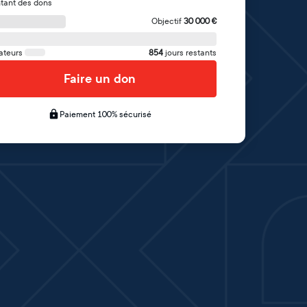
tant des dons
Objectif
30 000
€
ateurs
854
jours restants
Faire un don
Paiement 100% sécurisé