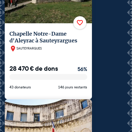
Chapelle Notre-Dame
d'Aleyrac à Sauteyrargues
SAUTEYRARGUES
28 470
€
de dons
56
%
43 donateurs
146 jours restants