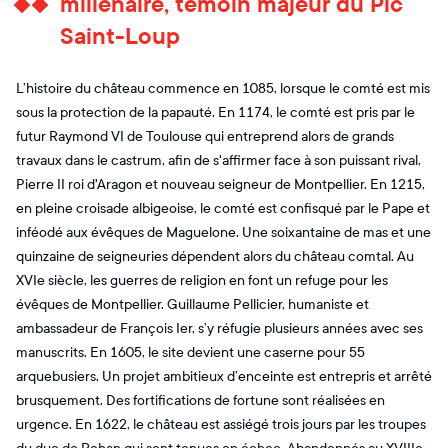
millénaire, témoin majeur du Pic
Saint-Loup
L’histoire du château commence en 1085, lorsque le comté est mis
sous la protection de la papauté. En 1174, le comté est pris par le
futur Raymond VI de Toulouse qui entreprend alors de grands
travaux dans le castrum, afin de s'affirmer face à son puissant rival,
Pierre II roi d'Aragon et nouveau seigneur de Montpellier. En 1215,
en pleine croisade albigeoise, le comté est confisqué par le Pape et
inféodé aux évêques de Maguelone. Une soixantaine de mas et une
quinzaine de seigneuries dépendent alors du château comtal. Au
XVIe siècle, les guerres de religion en font un refuge pour les
évêques de Montpellier. Guillaume Pellicier, humaniste et
ambassadeur de François Ier, s’y réfugie plusieurs années avec ses
manuscrits. En 1605, le site devient une caserne pour 55
arquebusiers. Un projet ambitieux d’enceinte est entrepris et arrêté
brusquement. Des fortifications de fortune sont réalisées en
urgence. En 1622, le château est assiégé trois jours par les troupes