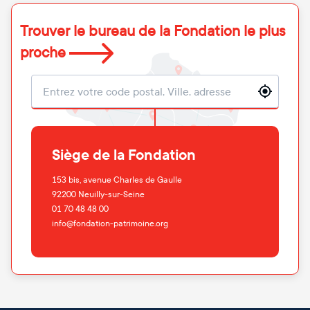
Trouver le bureau de la Fondation le plus
proche
Localisation
Siège de la Fondation
153 bis, avenue Charles de Gaulle
92200
Neuilly-sur-Seine
01 70 48 48 00
info@fondation-patrimoine.org