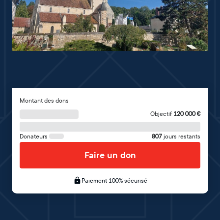
Montant des dons
Objectif
120 000
€
Donateurs
807
jours restants
Faire un don
Paiement 100% sécurisé