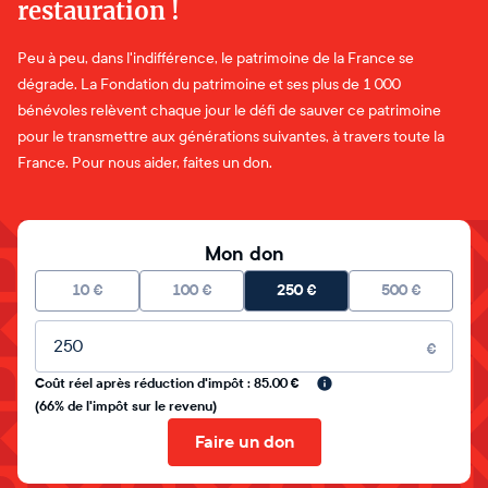
restauration !
Peu à peu, dans l'indifférence, le patrimoine de la France se
dégrade. La Fondation du patrimoine et ses plus de 1 000
bénévoles relèvent chaque jour le défi de sauver ce patrimoine
pour le transmettre aux générations suivantes, à travers toute la
France. Pour nous aider, faites un don.
Mon don
10
€
100
€
250
€
500
€
Montant libre
€
Coût réel après réduction d'impôt : 85.00 €
(66% de l'impôt sur le revenu)
Faire un don