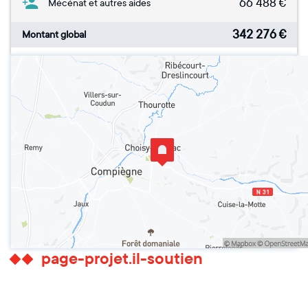
66 488
€
Mécénat et autres aides
342 276
€
Montant global
page-projet.il-soutien