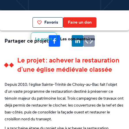
Favoris
Faire un don
Le projet
Les commentaires
Partager ce projet
Le projet : achever la restauration
d’une église médiévale classée
Depuis 2010, l’église Sainte-Trinité de Choisy-au-Bac fait l’objet
d’un vaste programme de restauration destiné à préserver ce
témoin majeur du patrimoine local. Trois campagnes de travaux ont
déjà permis de restaurer le clocher, les couvertures de la nef et des
bas-côtés, puis de consolider la façade ouest et restaurer le
croisillon nord du transept.
La prochaine étape du projet vise à achever la restauration