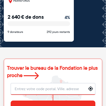
PIERREFONDS
2 640
€
de dons
4
%
9 donateurs
292 jours restants
Trouver le bureau de la Fondation le plus
proche
Localisation