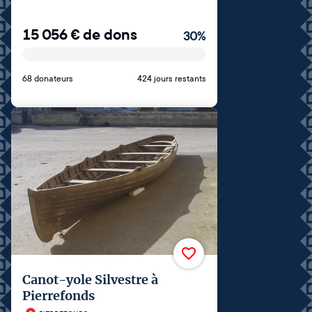
15 056
€
de dons
30
%
68 donateurs
424 jours restants
Canot-yole Silvestre à
Pierrefonds