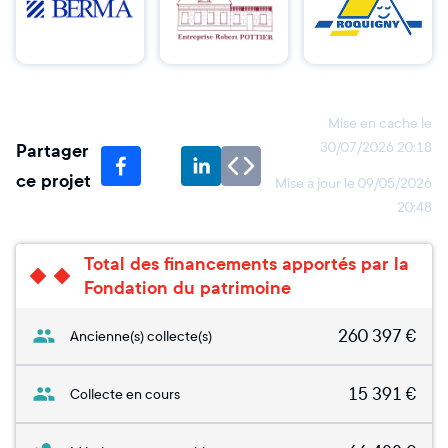
Mise en cache le
Partager
30/07/2026 20:18
ce projet
Mise à jour le
09/05/2026
20:48
Total des financements apportés par la
Fondation du patrimoine
260 397
€
Ancienne(s) collecte(s)
15 391
€
Collecte en cours