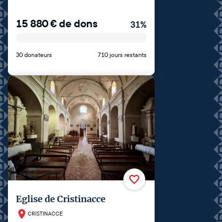
15 880
€
de dons
31
%
30 donateurs
710 jours restants
Eglise de Cristinacce
CRISTINACCE