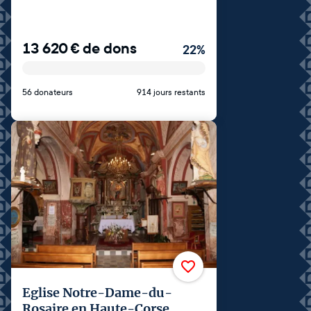
13 620
€
de dons
22
%
56 donateurs
914 jours restants
Eglise Notre-Dame-du-
Rosaire en Haute-Corse