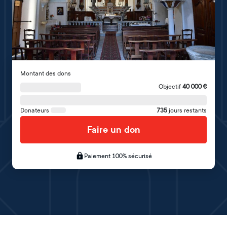
Montant des dons
Objectif
40 000
€
Donateurs
735
jours restants
Faire un don
Paiement 100% sécurisé