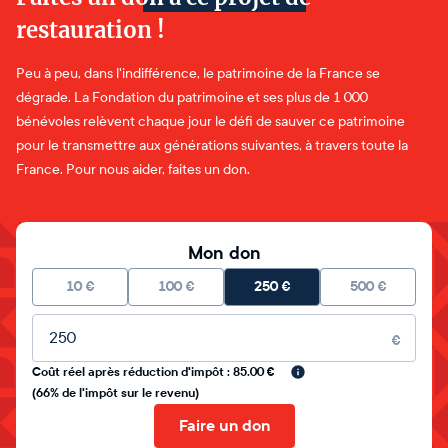
restauration !
Peu à peu, dans l'indifférence, le patrimoine de la France se
dégrade. La Fondation du patrimoine et ses plus de 1 000
bénévoles relèvent chaque jour le défi de sauver ce patrimoine
pour le transmettre aux générations suivantes, à travers toute la
France. Pour nous aider, faites un don.
Mon don
10
€
100
€
250
€
500
€
Montant libre
€
Coût réel après réduction d'impôt : 85.00 €
(66% de l'impôt sur le revenu)
Faire un don