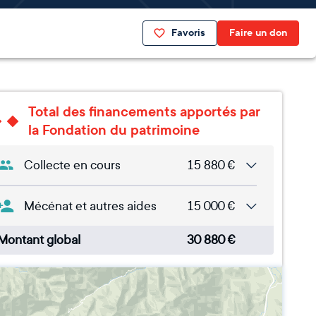
Favoris
Faire un don
Total des financements apportés par
la Fondation du patrimoine
Collecte en cours
15 880
€
Mécénat et autres aides
15 000
€
Montant global
30 880
€