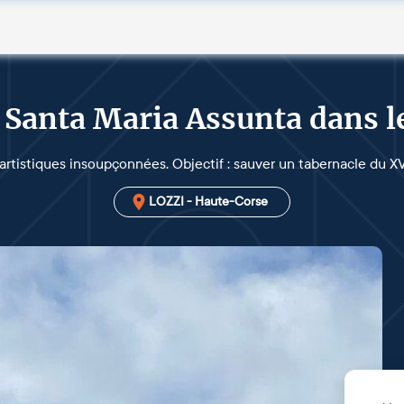
 Santa Maria Assunta dans l
rtistiques insoupçonnées. Objectif : sauver un tabernacle du XVI
LOZZI - Haute-Corse