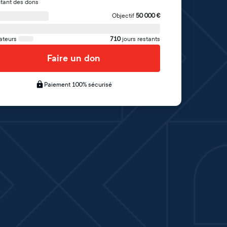
tant des dons
Objectif
50 000
€
ateurs
710
jours restants
Faire un don
Paiement 100% sécurisé