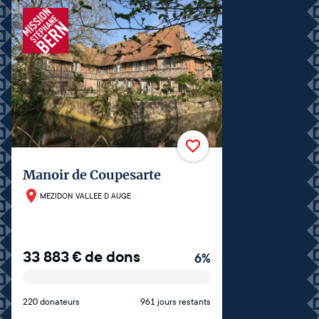
Manoir de Coupesarte
MEZIDON VALLEE D AUGE
33 883
€
de dons
6
%
220 donateurs
961 jours restants