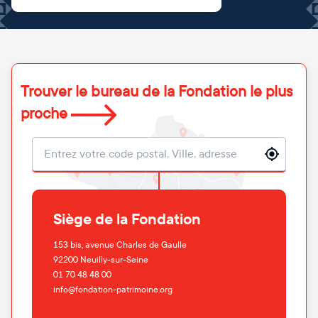
Trouver le bureau de la Fondation le plus
proche
Localisation
Siège de la Fondation
153 bis, avenue Charles de Gaulle
92200
Neuilly-sur-Seine
01 70 48 48 00
info@fondation-patrimoine.org