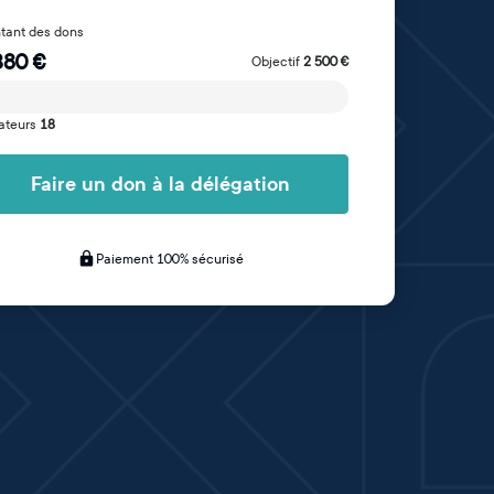
tant des dons
380
€
Objectif
2 500
€
ateurs
18
Faire un don à la délégation
Paiement 100% sécurisé