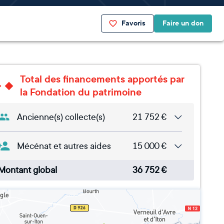
Favoris
Faire un don
Total des financements apportés par
la Fondation du patrimoine
Ancienne(s) collecte(s)
21 752
€
Mécénat et autres aides
15 000
€
Montant global
36 752
€