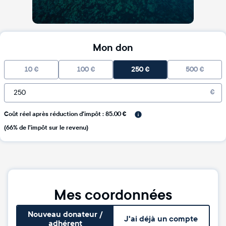
Mon don
10
€
100
€
250
€
500
€
€
Coût réel après réduction d'impôt : 85.00 €
(66% de l'impôt sur le revenu)
Mes coordonnées
Nouveau donateur /
J'ai déjà un compte
adhérent