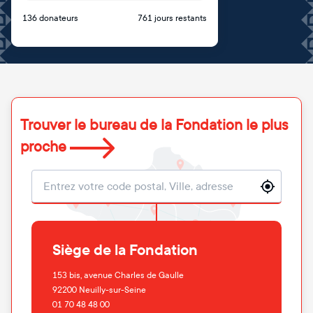
136 donateurs
761 jours restants
Trouver le bureau de la Fondation le plus
proche
Localisation
Siège de la Fondation
153 bis, avenue Charles de Gaulle
92200
Neuilly-sur-Seine
01 70 48 48 00