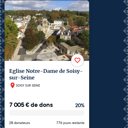
Eglise Notre-Dame de Soisy-
sur-Seine
SOISY SUR SEINE
7 005
€
de dons
20
%
28 donateurs
776 jours restants