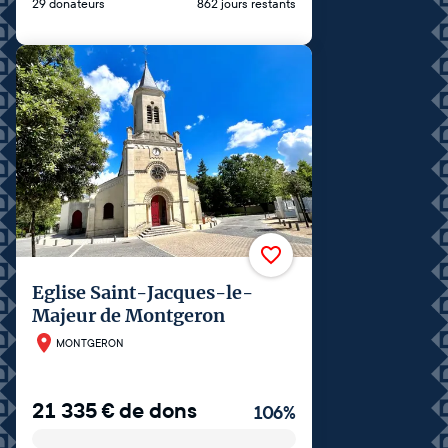
29 donateurs
862 jours restants
Eglise Saint-Jacques-le-
Majeur de Montgeron
MONTGERON
21 335
€
de dons
106
%