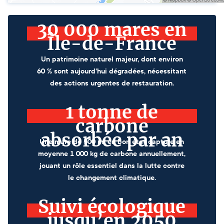
30 000 mares en
Île-de-France
Un patrimoine naturel majeur, dont environ
60 % sont aujourd’hui dégradées, nécessitant
des actions urgentes de restauration.
1 tonne de
carbone
absorbée par an
Une mare de 500 m² en bon état capture en
moyenne 1 000 kg de carbone annuellement,
jouant un rôle essentiel dans la lutte contre
le changement climatique.
Suivi écologique
jusqu’en 2050