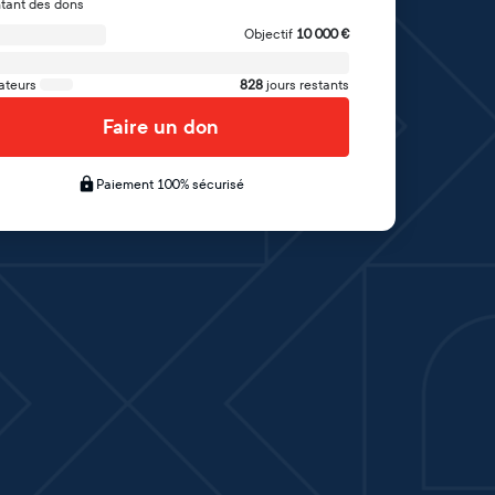
tant des dons
Objectif
10 000
€
ateurs
828
jours restants
Faire un don
Paiement 100% sécurisé