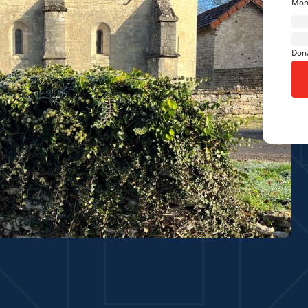
Mon
Don