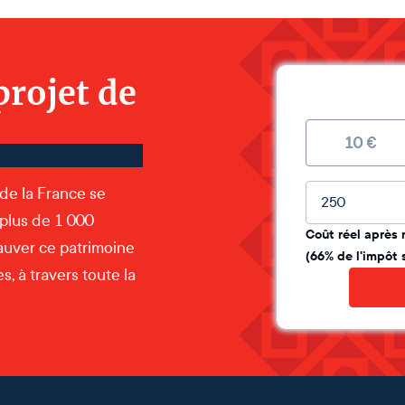
projet de
10
€
Montant lib
 de la France se
 plus de 1 000
Coût réel après 
auver ce patrimoine
(66% de l'impôt 
, à travers toute la