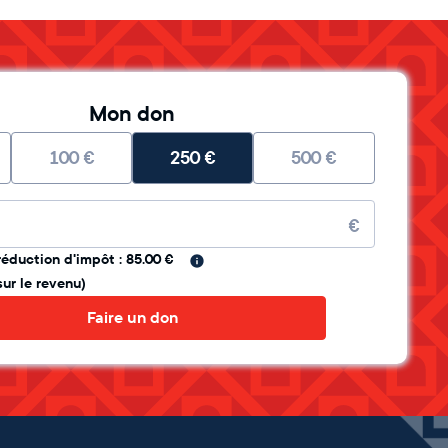
Mon don
100
€
250
€
500
€
re
€
réduction d'impôt : 85.00 €
sur le revenu)
Faire un don