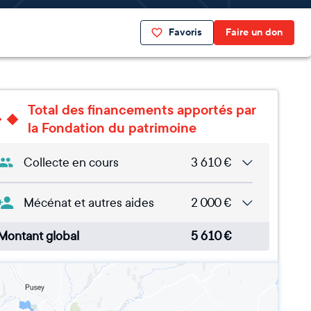
Favoris
Faire un don
Total des financements apportés par
la Fondation du patrimoine
Collecte en cours
3 610
€
Mécénat et autres aides
2 000
€
Montant global
5 610
€