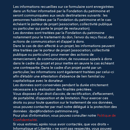
Les informations recueillies sur ce formulaire sont enregistrées
dans un fichier informatisé par la Fondation du patrimoine et
seront communiquées aux seuls destinataires suivants : les
personnes habilitées par la Fondation du patrimoine et le cas
échéant le porteur de projet (association, collectivité publique
ou particulier qui porte le projet de restauration).
Les données sont traitées par la Fondation du patrimoine
notamment pour le traitement du don, l’envoi du reçu fiscal, des
actions de communication et d’appel à dons.
Dans le cas de don affecté à un projet, les informations peuvent
être traitées par le porteur de projet (association, collectivité
publique ou particulier) pour mener des actions de
remerciement, de communication, de nouveaux appels à dons
dans le cadre du projet et pour mettre en œuvre le cas échéant
une contrepartie. Dans le cadre d'un projet porté par un
particulier, les informations sont également traitées par celui-ci
afin d'établir une attestation d'absence de lien familial ou
capitalistique avec le donateur.
Les données sont conservées pendant la durée strictement
nécessaire à la réalisation des finalités précitées.
Vous disposez d’un droit d’accès, de rectification, d’effacement,
de portabilité, d'opposition et de limitation. Pour exercer ces
droits ou pour toute question sur le traitement de vos données,
vous pouvez contacter par mail notre délégué à la protection des
données : dpo@fondation-patrimoine.org.
Pour plus d’information, vous pouvez consulter notre
Politique de
Confidentialité
.
Si vous estimez, après nous avoir contactés, que vos droits «
Informatique et Libertés » ne sont pas respectés, vous pouvez