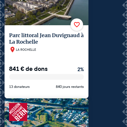
Parc littoral Jean Duvignaud à
La Rochelle
LA ROCHELLE
841
€
de dons
2
%
13 donateurs
840 jours restants