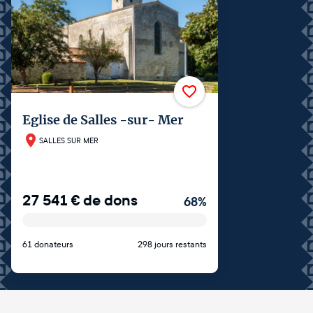
Eglise de Salles -sur- Mer
SALLES SUR MER
27 541
€
de dons
68
%
61 donateurs
298 jours restants