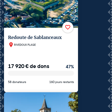
Redoute de Sablanceaux
RIVEDOUX PLAGE
17 920
€
de dons
47
%
58 donateurs
160 jours restants