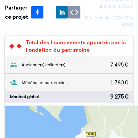
Partager
08/08/2026 10:57
ce projet
Mise à jour le
27/03/2026
07:02
Total des financements apportés par la
Fondation du patrimoine
7 495
€
Ancienne(s) collecte(s)
1 780
€
Mécénat et autres aides
9 275
€
Montant global