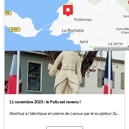
11 novembre 2023 : le Poilu est revenu !
Restitué à l’identique en pierre de Lavoux par le sculpteur Sylvain Raud, le Poilu de Lauzières fut dévoilé lors de la cérémonie commémorative du 11 novembre, en présence de Marc Maigné, maire de Nieul-sur-Mer, de Christophe de Calbiac, délégué de la Fondation du patrimoine, et de représentants du Souvenir français. Un grand merci aux généreux donateurs, venus nombreux admirer le grenadier de retour sous le marronnier.