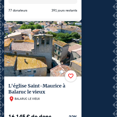
77 donateurs
391 jours restants
L'église Saint-Maurice à
Balaruc le vieux
BALARUC LE VIEUX
16 145
€
de dons