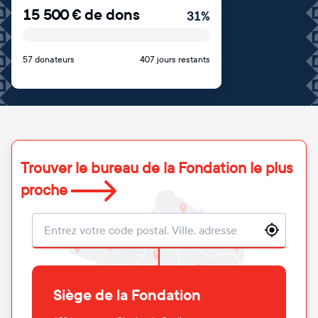
15 500
€
de dons
31
%
57 donateurs
407 jours restants
Trouver le bureau de la Fondation le plus
proche
Localisation
Siège de la Fondation