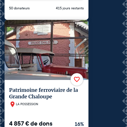
50 donateurs
415 jours restants
Patrimoine ferroviaire de la
Grande Chaloupe
LA POSSESSION
4 857
€
de dons
16
%