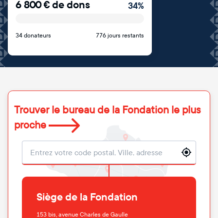
6 800
€
de dons
34
%
34 donateurs
776 jours restants
Trouver le bureau de la Fondation le plus
proche
Localisation
Siège de la Fondation
153 bis, avenue Charles de Gaulle