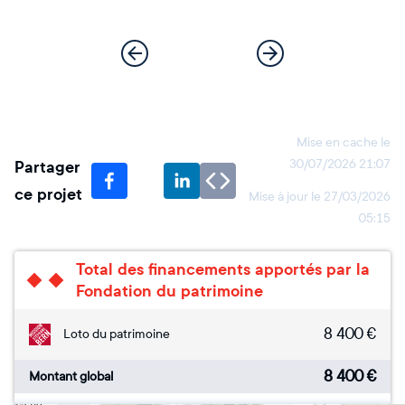
Mise en cache le
Partager
30/07/2026 21:07
ce projet
Mise à jour le
27/03/2026
05:15
Total des financements apportés par la
Fondation du patrimoine
8 400
€
Loto du patrimoine
8 400
€
Montant global