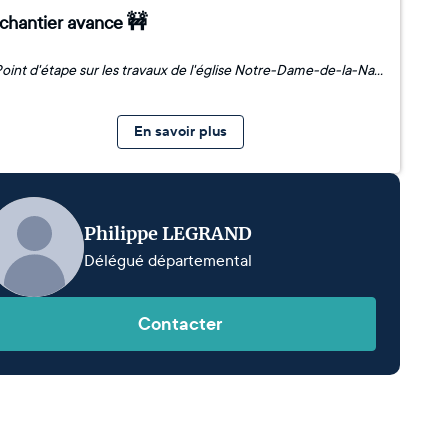
 chantier avance 🚧
⛪ Point d'étape sur les travaux de l'église Notre-Dame-de-la-Nativité de Magny-en-Vexin qui continue de faire peau neuve! 🏗️ Après l'effondrement partiel d'un voûtain situé sur le bas-côté Sud du chœur, des travaux d'étaiement ont été menés, suivis d'une phase de nettoyage, de la refonte de la toiture de la nef et de la consolidation des voûtains. 👷 Mesures de sécurité obligent, il faudra patienter encore pour que l'édifice ne rouvre ses portes. Nous vous tiendrons informés de l'avancée du chantier, qui s'apprête à entamer sa 2ème tranche ! 📷 D.R
En savoir plus
Philippe LEGRAND
Délégué départemental
Contacter