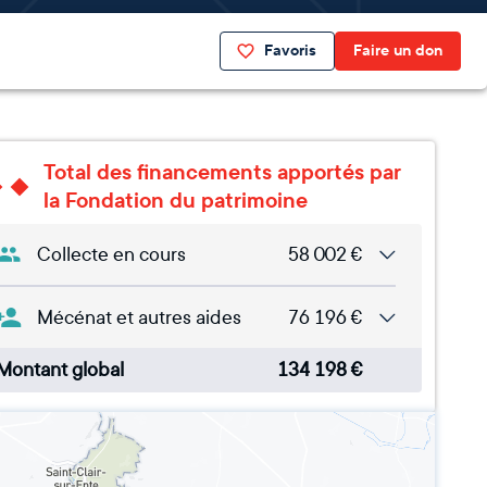
Favoris
Faire un don
Total des financements apportés par
la Fondation du patrimoine
Collecte en cours
58 002
€
Mécénat et autres aides
76 196
€
Montant global
134 198
€