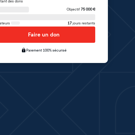
tant des dons
Objectif
75 000
€
ateurs
17
jours restants
Faire un don
Paiement 100% sécurisé