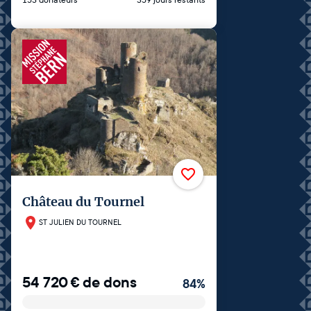
Château du Tournel
ST JULIEN DU TOURNEL
54 720
€
de dons
84
%