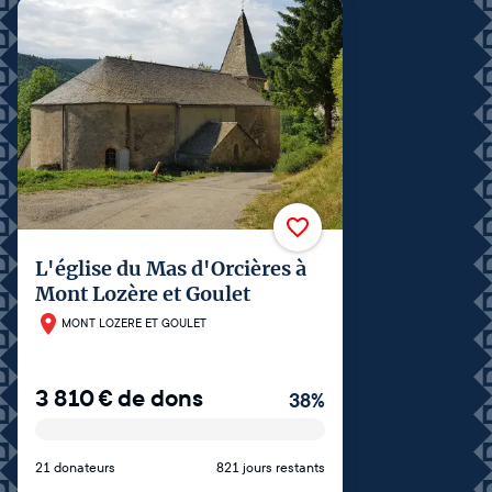
L'église du Mas d'Orcières à
Mont Lozère et Goulet
MONT LOZERE ET GOULET
3 810
€
de dons
38
%
21 donateurs
821 jours restants