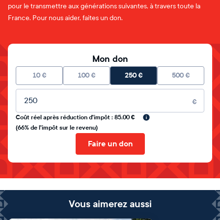
pour le transmettre aux générations suivantes, à travers toute la
France. Pour nous aider, faites un don.
Mon don
10
€
100
€
250
€
500
€
Montant libre
€
Coût réel après réduction d'impôt : 85.00 €
(66% de l'impôt sur le revenu)
Faire un don
Vous aimerez aussi