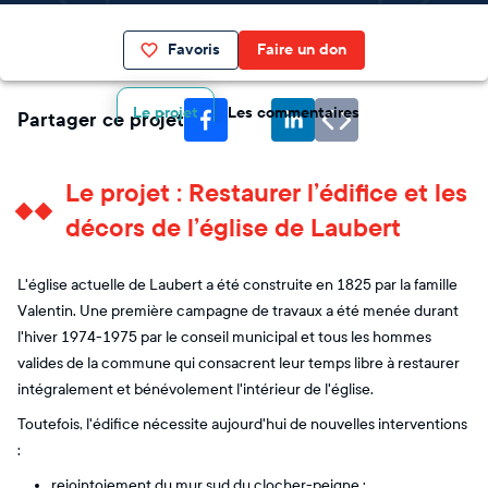
Favoris
Faire un don
Le projet
Les commentaires
Partager ce projet
Le projet : Restaurer l’édifice et les
décors de l’église de Laubert
L'église actuelle de Laubert a été construite en 1825 par la famille
Valentin. Une première campagne de travaux a été menée durant
l'hiver 1974-1975 par le conseil municipal et tous les hommes
valides de la commune qui consacrent leur temps libre à restaurer
intégralement et bénévolement l'intérieur de l'église.
Toutefois, l'édifice nécessite aujourd'hui de nouvelles interventions
:
rejointoiement du mur sud du clocher-peigne ;