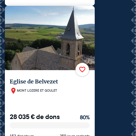
Eglise de Belvezet
MONT LOZERE ET GOULET
28 035
€
de dons
80
%
153 donateurs
359 jours restants