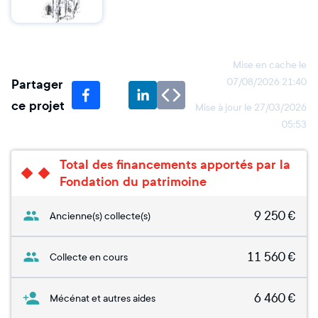
Mise en cache le
Partager
07/08/2026 21:40
ce projet
Mise à jour le
27/03/2026
05:53
Total des financements apportés par la
Fondation du patrimoine
9 250
€
Ancienne(s) collecte(s)
11 560
€
Collecte en cours
6 460
€
Mécénat et autres aides