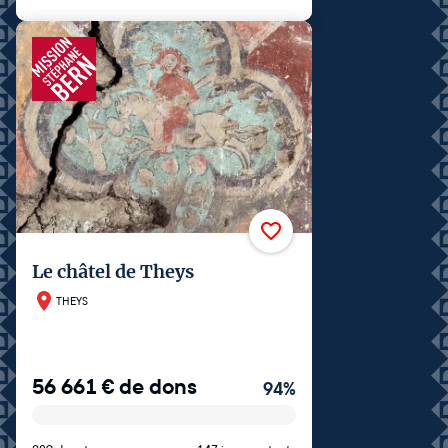
Le châtel de Theys
THEYS
56 661
€
de dons
94
%