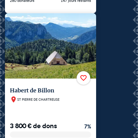
280 donateurs
147 jours restants
Habert de Billon
ST PIERRE DE CHARTREUSE
3 800
€
de dons
7
%