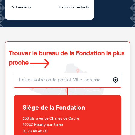
26 donateurs
878 jours restants
Trouver le bureau de la Fondation le plus
proche
Localisation
Siège de la Fondation
153 bis, avenue Charles de Gaulle
92200
Neuilly-sur-Seine
01 70 48 48 00