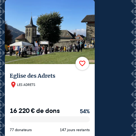
Eglise des Adrets
LES ADRETS
16 220
€
de dons
54
%
77 donateurs
147 jours restants