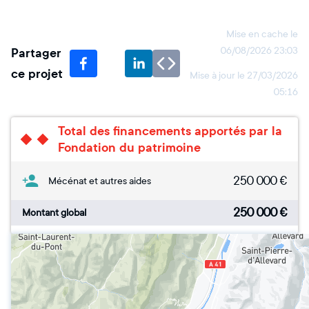
Mise en cache le
Partager
06/08/2026 23:03
ce projet
Mise à jour le
27/03/2026
05:16
Total des financements apportés par la
Fondation du patrimoine
250 000
€
Mécénat et autres aides
250 000
€
Montant global