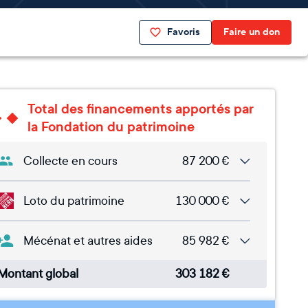
Favoris
Faire un don
Total des financements apportés par
la Fondation du patrimoine
Collecte en cours
87 200
€
Loto du patrimoine
130 000
€
Mécénat et autres aides
85 982
€
Montant global
303 182
€