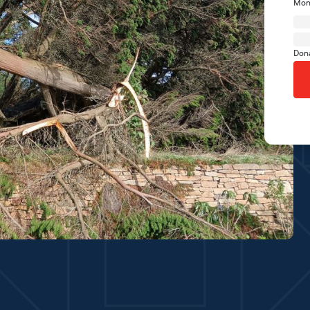
Mon
Don