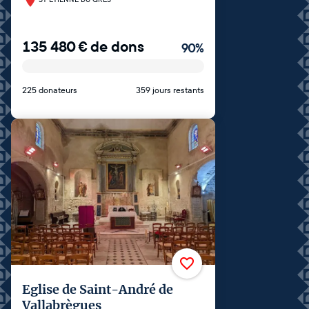
135 480
€
de dons
90
%
225 donateurs
359 jours restants
Eglise de Saint-André de
Vallabrègues