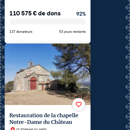
110 575
€
de dons
92
%
137 donateurs
53 jours restants
Restauration de la chapelle
Notre-Dame du Château
ST ETIENNE DU GRES