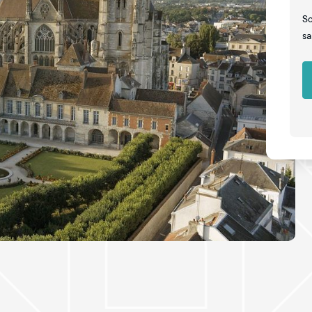
So
sa