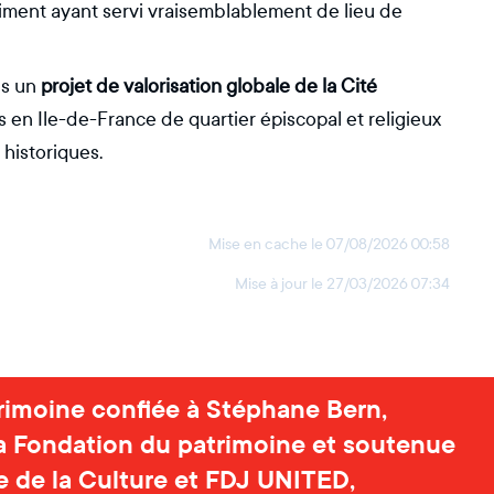
âtiment ayant servi vraisemblablement de lieu de
ans un
projet de valorisation globale de la Cité
s en Ile-de-France de quartier épiscopal et religieux
 historiques.
Mise en cache le
07/08/2026 00:58
Mise à jour le
27/03/2026 07:34
rimoine confiée à Stéphane Bern,
a Fondation du patrimoine et soutenue
re de la Culture et FDJ UNITED,