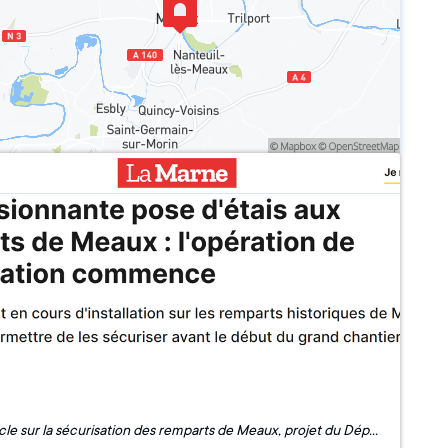
Article sur la sécurisation des remparts de Meaux, projet du Département de Seine-et-Marne du Loto du patrimoine 2022 ! 🔍📰 A lire par ici : La Marne - Impressionnante pose d'étais aux remparts de Meaux : l'opération de restauration commence