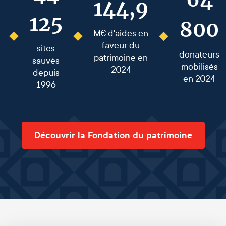
144,9
125
800
M€ d'aides en
faveur du
sites
donateurs
patrimoine en
sauvés
mobilisés
2024
depuis
en 2024
1996
Découvrir la Fondation du patrimoine