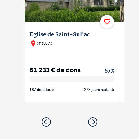
Eglise de Saint-Suliac
Egli
ST SULIAC
ARN
81 233
€
de dons
55 3
67
%
187 donateurs
1273 jours restants
162 don