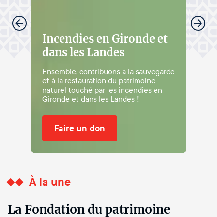
Inc
Pro
Incendies en Gironde et
d'A
dans les Landes
De n
Ensemble, contribuons à la sauvegarde
actue
et à la restauration du patrimoine
Alpes
naturel touché par les incendies en
resta
Gironde et dans les Landes !
régio
Faire un don
F
À la une
La Fondation du patrimoine