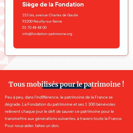
Siège de la Fondation
153 bis, avenue Charles de Gaulle
92200
Neuilly-sur-Seine
01 70 48 48 00
info@fondation-patrimoine.org
Tous mobilisés pour le patrimoine !
Peu à peu, dans l’indifférence, le patrimoine de la France se
dégrade. La Fondation du patrimoine et ses 1 300 bénévoles
relèvent chaque jour le défi de sauver ce patrimoine pour le
transmettre aux générations suivantes, à travers toute la France.
Pour nous aider, faites un don.