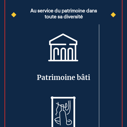
Transmettre et
Contribuer à la
Sauvegarder le
l’économie
partager le
préservation de
patrimoine
locale et créer
Au service du patrimoine dans
patrimoine
l’environnement
des emplois
toute sa diversité
Patrimoine bâti