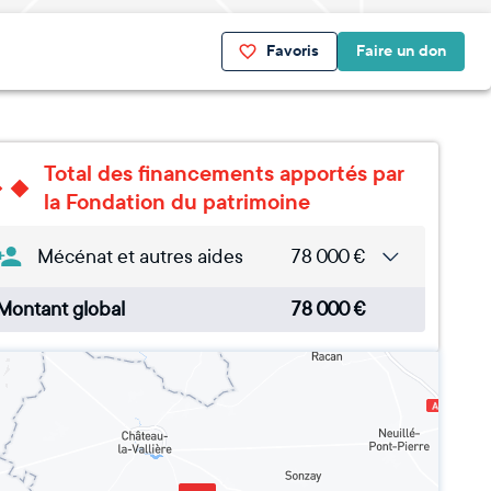
Favoris
Faire un don
Total des financements apportés par
la Fondation du patrimoine
Mécénat et autres aides
78 000
€
Montant global
78 000
€