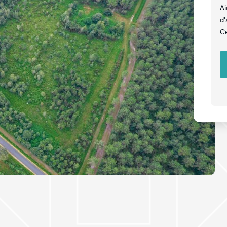
Ai
d'
Ce