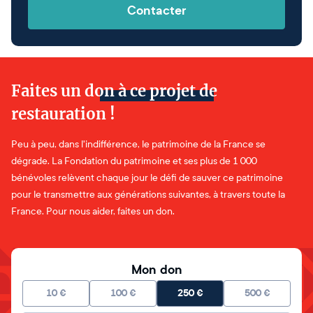
Contacter
Faites un don à ce projet de
restauration !
Peu à peu, dans l'indifférence, le patrimoine de la France se
dégrade. La Fondation du patrimoine et ses plus de 1 000
bénévoles relèvent chaque jour le défi de sauver ce patrimoine
pour le transmettre aux générations suivantes, à travers toute la
France. Pour nous aider, faites un don.
Mon don
10
€
100
€
250
€
500
€