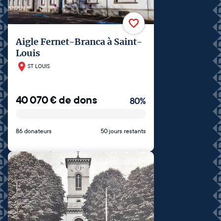
Aigle Fernet-Branca à Saint-
Louis
ST LOUIS
40 070
€
de dons
80
%
86 donateurs
50 jours restants