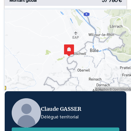
57 780
€
Montant global
Claude GASSER
Délégué territorial