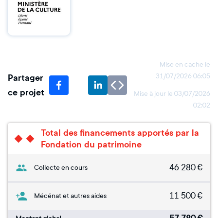
Mise en cache le
Partager
31/07/2026 06:05
ce projet
Mise à jour le
03/07/2026
02:02
Total des financements apportés par la
Fondation du patrimoine
46 280
€
Collecte en cours
11 500
€
Mécénat et autres aides