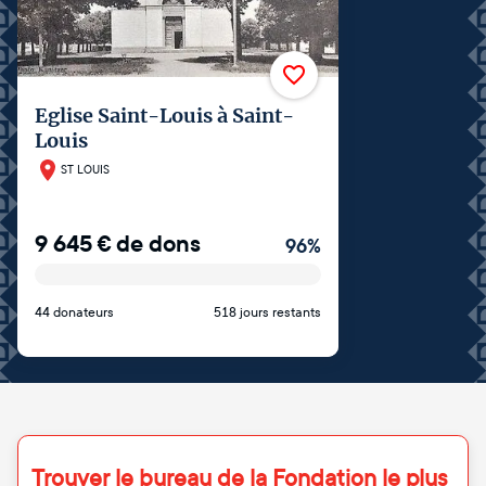
Eglise Saint-Louis à Saint-
Louis
ST LOUIS
9 645
€
de dons
96
%
44 donateurs
518 jours restants
Trouver le bureau de la Fondation le plus