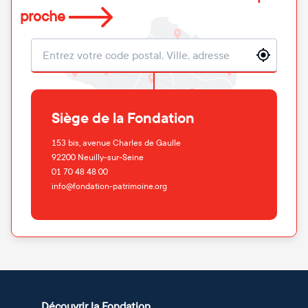
proche
Localisation
Siège de la Fondation
153 bis, avenue Charles de Gaulle
92200
Neuilly-sur-Seine
01 70 48 48 00
info@fondation-patrimoine.org
Découvrir la Fondation